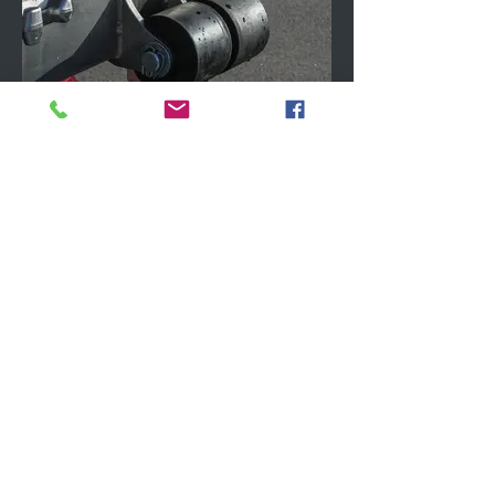
Re-rollit
Saatavilla sekä pakastekoriin, että
jakelukoriin