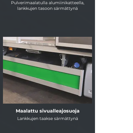
Pulverimaalatulla alumiinikatteella,
lankkujen tasoon särmättynä
Maalattu sivualleajosuoja
Lankkujen taakse särmättynä