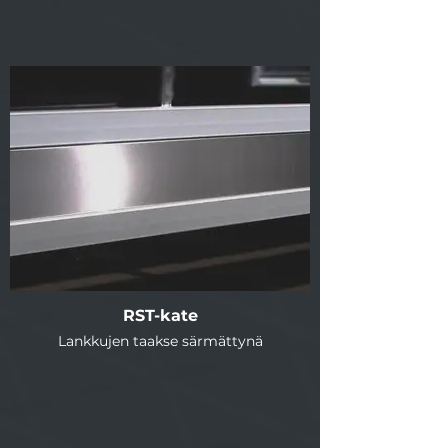
RST-kate
Lankkujen taakse särmättynä