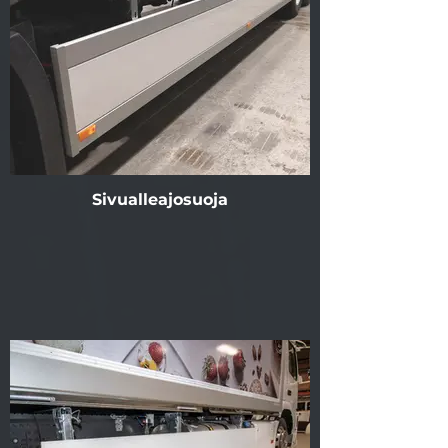
Sivualleajosuoja