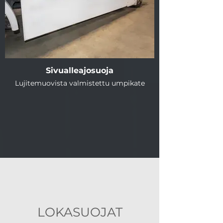
Sivualleajosuoja
Lujitemuovista valmistettu umpikate
LOKASUOJAT