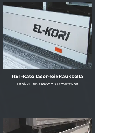
RST-kate laser-leikkauksella
Lankkujen tasoon särmättynä