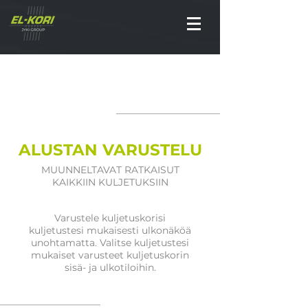
ALUSTAN VARUSTELU
MUUNNELTAVAT RATKAISUT
KAIKKIIN KULJETUKSIIN
Varustele kuljetuskorisi
kuljetustesi mukaisesti ulkonäköä
unohtamatta. Valitse kuljetustesi
mukaiset varusteet kuljetuskorin
sisä- ja ulkotiloihin.