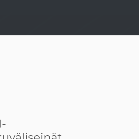
I-
kuväliseinät