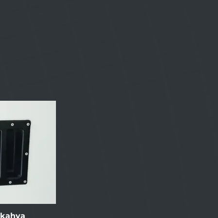
äkahva