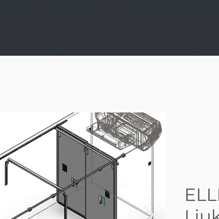
ELL
Liu