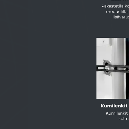
Pakastetila ko
moduulilla,
lisävar
Kumilenkit
Kumilenkit
kulm