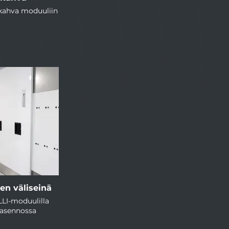
äkahva moduuliin
nen väliseinä
LLI-moduulilla
sasennossa