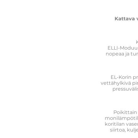
Kattava 
ELLI-Moduul
nopeaa ja tur
EL-Korin pr
vettähylkivä pi
pressuväli
Poikittai
monilämpötil
koritilan vas
siirtoa, kul