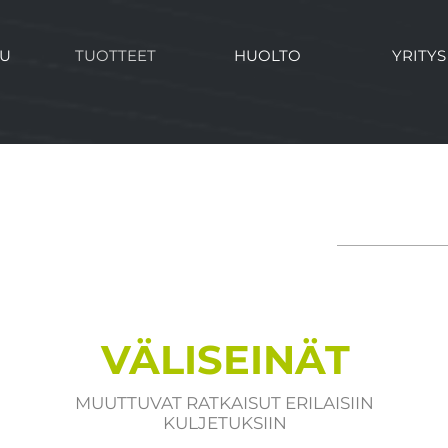
VU
TUOTTEET
HUOLTO
YRITYS
VÄLISEINÄT
MUUTTUVAT RATKAISUT ERILAISIIN
KULJETUKSIIN