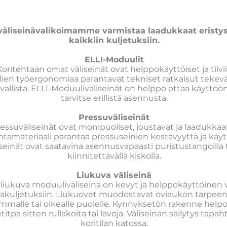
väliseinävalikoimamme varmistaa laadukkaat eristys
kaikkiin kuljetuksiin.
ELLI-Moduulit
Koritehtaan omat väliseinät ovat helppokäyttöiset ja tiivii
ien työergonomiaa parantavat tekniset ratkaisut tekev
vallista. ELLI-Moduuliväliseinät on helppo ottaa käyttöön, 
tarvitse erillistä asennusta.
Pressuväliseinät
essuväliseinät ovat monipuoliset, joustavat ja laadukkaat
ntamateriaali parantaa pressuseinien kestävyyttä ja käyt
seinät ovat saatavina asennusvapaasti puristustangoilla 
kiinnitettävällä kiskolla.
Liukuva väliseinä
n liukuva moduuliväliseinä on kevyt ja helppokäyttöinen
akuljetuksiin. Liukuovet muodostavat oviaukon tarpee
emmalle tai oikealle puolelle. Kynnyksetön rakenne hel
jetitpa sitten rullakoita tai lavoja. Väliseinän säilytys tapa
koritilan katossa.