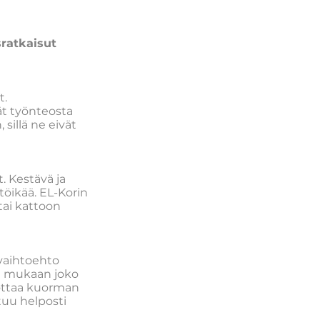
ratkaisut
t.
ät työnteosta
sillä ne eivät
. Kestävä ja
töikää. EL-Korin
tai kattoon
 vaihtoehto
n mukaan joko
pottaa kuorman
htuu helposti