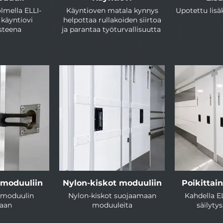
lmella ELLI-
Käyntioven matala kynnys
Upotettu lis
 käyntiovi
helpottaa rullakoiden siirtoa
usteena
ja parantaa työturvallisuutta
 moduuliin
Nylon-kiskot moduuliin
Poikittai
 moduulin
Nylon-kiskot suojaamaan
Kahdella E
aan
moduuleita
säilyty