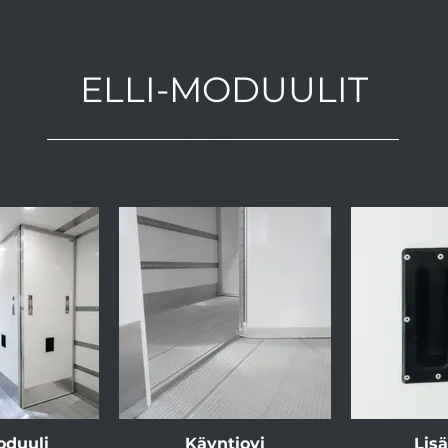
ELLI-MODUULIT
oduuli
Käyntiovi
Lis